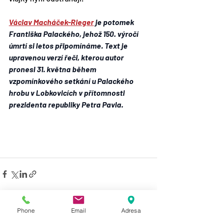
Václav Macháček-Rieger
 je potomek 
Františka Palackého, jehož 150. výročí 
úmrtí si letos připomínáme. Text je 
upravenou verzí řeči, kterou autor 
pronesl 31. května během 
vzpomínkového setkání u Palackého 
hrobu v Lobkovicích v přítomnosti 
prezidenta republiky Petra Pavla.
Phone
Email
Adresa