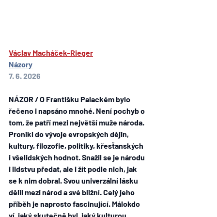
Václav Macháček-Rieger
Názory
7. 6. 2026
NÁZOR / O Františku Palackém bylo 
řečeno i napsáno mnohé. Není pochyb o 
tom, že patří mezi největší muže národa. 
Pronikl do vývoje evropských dějin, 
kultury, filozofie, politiky, křesťanských 
i všelidských hodnot. Snažil se je národu 
i lidstvu předat, ale i žít podle nich, jak 
se k nim dobral. Svou univerzální lásku 
dělil mezi národ a své bližní. Celý jeho 
příběh je naprosto fascinující. Málokdo 
ví, jaký skutečně byl, jaký kulturou, 