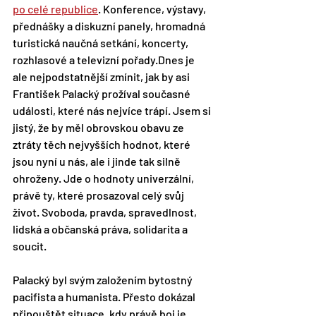
po celé republice
. Konference, výstavy, 
přednášky a diskuzní panely, hromadná 
turistická naučná setkání, koncerty, 
rozhlasové a televizní pořady.Dnes je 
ale nejpodstatnější zmínit, jak by asi 
František Palacký prožíval současné 
události, které nás nejvíce trápí. Jsem si 
jistý, že by měl obrovskou obavu ze 
ztráty těch nejvyšších hodnot, které 
jsou nyní u nás, ale i jinde tak silně 
ohroženy. Jde o hodnoty univerzální, 
právě ty, které prosazoval celý svůj 
život. Svoboda, pravda, spravedlnost, 
lidská a občanská práva, solidarita a 
soucit.
Palacký byl svým založením bytostný 
pacifista a humanista. Přesto dokázal 
připouštět situace, kdy právě boj je 