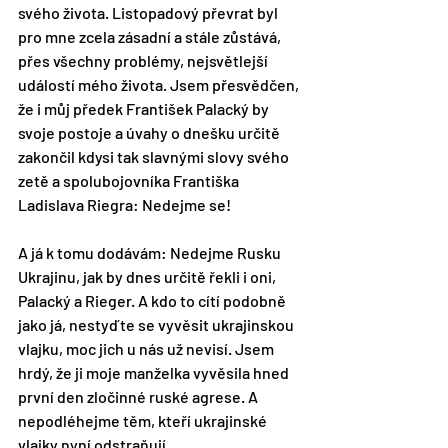
svého života. Listopadový převrat byl 
pro mne zcela zásadní a stále zůstává, 
přes všechny problémy, nejsvětlejší 
událostí mého života. Jsem přesvědčen, 
že i můj předek František Palacký by 
svoje postoje a úvahy o dnešku určitě 
zakončil kdysi tak slavnými slovy svého 
zetě a spolubojovníka Františka 
Ladislava Riegra: Nedejme se!
A já k tomu dodávám: Nedejme Rusku 
Ukrajinu, jak by dnes určitě řekli i oni, 
Palacký a Rieger. A kdo to cítí podobně 
jako já, nestyďte se vyvěsit ukrajinskou 
vlajku, moc jich u nás už nevisí. Jsem 
hrdý, že ji moje manželka vyvěsila hned 
první den zločinné ruské agrese. A 
nepodléhejme těm, kteří ukrajinské 
vlajky nyní odstraňují.