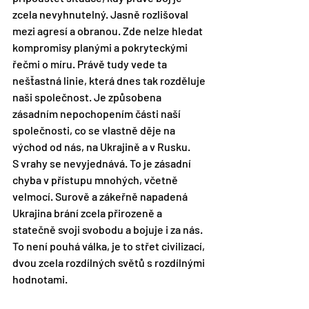
zcela nevyhnutelný. Jasně rozlišoval 
mezi agresí a obranou. Zde nelze hledat 
kompromisy planými a pokryteckými 
řečmi o míru. Právě tudy vede ta 
nešťastná linie, která dnes tak rozděluje 
naši společnost. Je způsobena 
zásadním nepochopením části naší 
společnosti, co se vlastně děje na 
východ od nás, na Ukrajině a v Rusku. 
S vrahy se nevyjednává. To je zásadní 
chyba v přístupu mnohých, včetně 
velmocí. Surově a zákeřně napadená 
Ukrajina brání zcela přirozeně a 
statečně svoji svobodu a bojuje i za nás. 
To není pouhá válka, je to střet civilizací, 
dvou zcela rozdílných světů s rozdílnými 
hodnotami.