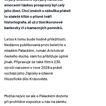
emocemi i láskou prosycený byl celý 
jeho život. Chci změnit s několika přáteli 
to staleté klišé o přísné tváři 
historiografa, ať už z tisícikorunové 
bankovky či z kamenných pomníků.
Letos k tomu bude hodně příležitostí. 
Nedávno publikovaná první beletrie o 
mladém Palackém, román 
Aristokrat 
českého ducha
, nám ho přibližuje úplně 
jinak. Připravuje se také film k 230. 
výročí narození v roce 2028 a právě 
vychází jeho 
Zápisky 
a úžasné 
filozofické dílo 
Krásověda
. 
Možná nejvíc se ale o Palackém dozvíte 
při prohlídce expozice u nás na zámku 