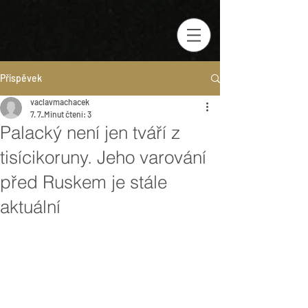
Příspěvek
vaclavmachacek
7. 7.
Minut čtení: 3
Palacký není jen tváří z
tisícikoruny. Jeho varování
před Ruskem je stále
aktuální