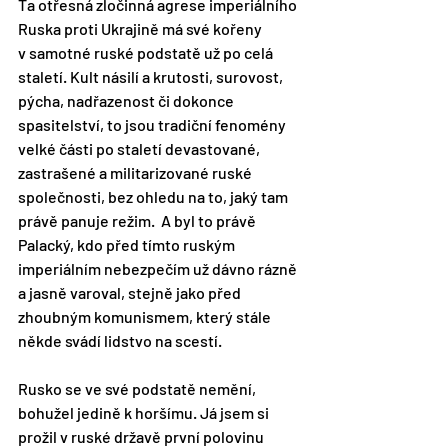
Ta otřesná zločinná agrese imperiálního 
Ruska proti Ukrajině má své kořeny 
v samotné ruské podstatě už po celá 
staletí. Kult násilí a krutosti, surovost, 
pýcha, nadřazenost či dokonce 
spasitelství, to jsou tradiční fenomény 
velké části po staletí devastované, 
zastrašené a militarizované ruské 
společnosti, bez ohledu na to, jaký tam 
právě panuje režim.  A byl to právě 
Palacký, kdo před tímto ruským 
imperiálním nebezpečím už dávno rázně 
a jasně varoval, stejně jako před 
zhoubným komunismem, který stále 
někde svádí lidstvo na scestí.
Rusko se ve své podstatě nemění, 
bohužel jedině k horšímu. Já jsem si 
prožil v ruské državě první polovinu 