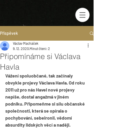
Příspěvek
Václav Macháček
9. 12. 2020
Minut čtení: 2
Připomínáme si Václava
Havla
Vážení spoluobčané, tak začínaly 
obvykle projevy Václava Havla. Od roku 
2011 už pro nás Havel nové projevy 
nepíše, dostal angažmá v jiném 
podniku. Připomeňme si sílu občanské 
společnosti, která se opírala o 
pochybování, sebeironii, vědomí 
absurdity lidských věcí a naději.