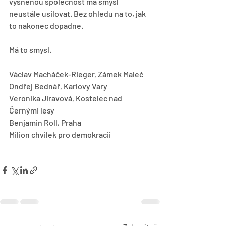
vysněnou společnost má smysl 
neustále usilovat. Bez ohledu na to, jak 
to nakonec dopadne.
Má to smysl.
Václav Macháček-Rieger, Zámek Maleč
Ondřej Bednář, Karlovy Vary
Veronika Jiravová, Kostelec nad 
Černými lesy
Benjamin Roll, Praha
Milion chvilek pro demokracii