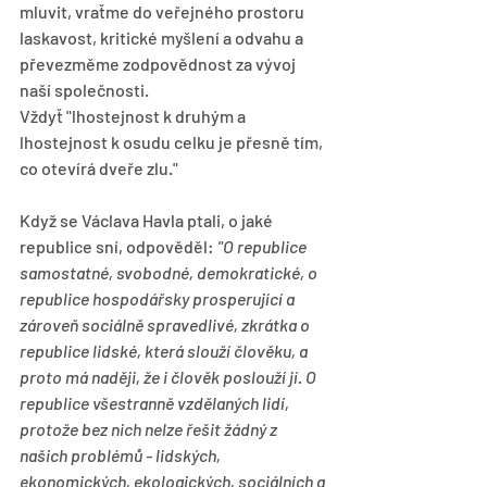
mluvit, vraťme do veřejného prostoru 
laskavost, kritické myšlení a odvahu a 
převezměme zodpovědnost za vývoj 
naší společnosti.
Vždyť "lhostejnost k druhým a 
lhostejnost k osudu celku je přesně tím, 
co otevírá dveře zlu."
Když se Václava Havla ptali, o jaké 
republice sní, odpověděl: 
"O republice 
samostatné, svobodné, demokratické, o 
republice hospodářsky prosperující a 
zároveň sociálně spravedlivé, zkrátka o 
republice lidské, která slouží člověku, a 
proto má naději, že i člověk poslouží jí. O 
republice všestranně vzdělaných lidí, 
protože bez nich nelze řešit žádný z 
našich problémů - lidských, 
ekonomických, ekologických, sociálních a 