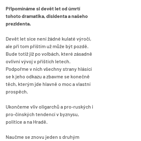
Připomínáme si devět let od úmrtí 
tohoto dramatika, disidenta a našeho 
prezidenta.
Devět let sice není žádné kulaté výročí, 
ale při tom příštím už může být pozdě. 
Bude totiž již po volbách, které zásadně 
ovlivní vývoj v příštích letech. 
Podpořme v nich všechny strany hlásící 
se k jeho odkazu a zbavme se konečně 
těch, kterým jde hlavně o moc a vlastní 
prospěch.
Ukončeme vliv oligarchů a pro-ruských i 
pro-čínských tendencí v byznysu, 
politice a na Hradě.
Naučme se znovu jeden s druhým 