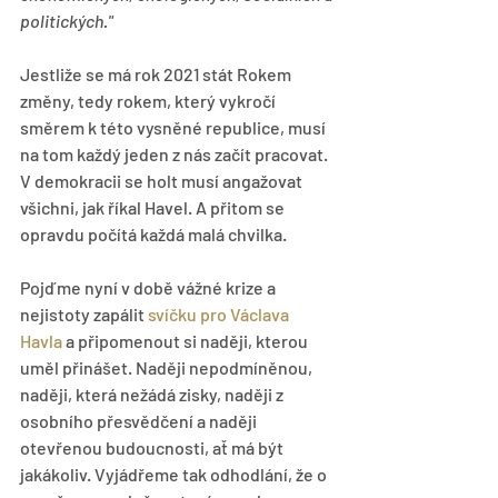
politických."
Jestliže se má rok 2021 stát Rokem 
změny, tedy rokem, který vykročí 
směrem k této vysněné republice, musí 
na tom každý jeden z nás začít pracovat. 
V demokracii se holt musí angažovat 
všichni, jak říkal Havel. A přitom se 
opravdu počítá každá malá chvilka.
Pojďme nyní v době vážné krize a 
nejistoty zapálit 
svíčku pro Václava 
Havla
 a připomenout si naději, kterou 
uměl přinášet. Naději nepodmíněnou, 
naději, která nežádá zisky, naději z 
osobního přesvědčení a naději 
otevřenou budoucnosti, ať má být 
jakákoliv. Vyjádřeme tak odhodlání, že o 