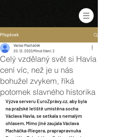
Příspěvek
Václav Macháček
20. 12. 2020
Minut čtení: 2
Celý vzdělaný svět si Havla
cení víc, než je u nás
bohužel zvykem, říká
potomek slavného historika
Výzva serveru EuroZprávy.cz, aby byla 
na pražské letiště umístěna socha 
Václava Havla, se setkala s nemalým 
ohlasem. Mimo jiné zaujala Václava 
Macháčka-Riegera, praprapravnuka 