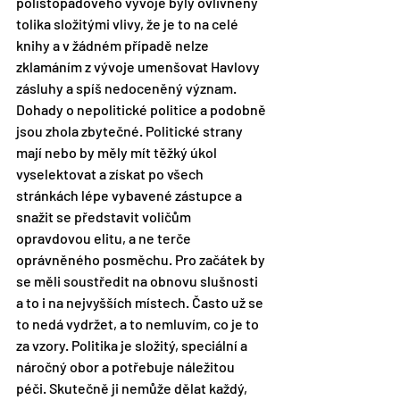
polistopadového vývoje byly ovlivněny 
tolika složitými vlivy, že je to na celé 
knihy a v žádném případě nelze 
zklamáním z vývoje umenšovat Havlovy 
zásluhy a spíš nedoceněný význam. 
Dohady o nepolitické politice a podobně 
jsou zhola zbytečné. Politické strany 
mají nebo by měly mít těžký úkol 
vyselektovat a získat po všech 
stránkách lépe vybavené zástupce a 
snažit se představit voličům 
opravdovou elitu, a ne terče 
oprávněného posměchu. Pro začátek by 
se měli soustředit na obnovu slušnosti 
a to i na nejvyšších místech. Často už se 
to nedá vydržet, a to nemluvím, co je to 
za vzory. Politika je složitý, speciální a 
náročný obor a potřebuje náležitou 
péči. Skutečně ji nemůže dělat každý, 