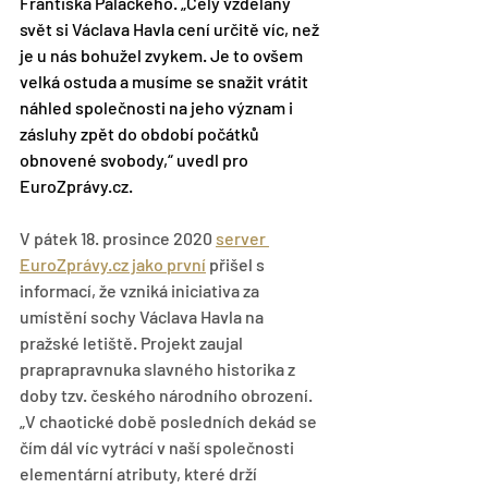
Františka Palackého. „Celý vzdělaný 
svět si Václava Havla cení určitě víc, než 
je u nás bohužel zvykem. Je to ovšem 
velká ostuda a musíme se snažit vrátit 
náhled společnosti na jeho význam i 
zásluhy zpět do období počátků 
obnovené svobody,“ uvedl pro 
EuroZprávy.cz.
V pátek 18. prosince 2020 
server 
EuroZprávy.cz jako první
 přišel s 
informací, že vzniká iniciativa za 
umístění sochy Václava Havla na 
pražské letiště. Projekt zaujal 
praprapravnuka slavného historika z 
doby tzv. českého národního obrození.
„V chaotické době posledních dekád se 
čím dál víc vytrácí v naší společnosti 
elementární atributy, které drží 