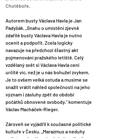
Chotěboře.
Autorem busty Václava Havla je Jan 
Padyšák. „Snahu o umístění zjevně 
zdařilé busty Václava Havla je nutno 
ocenit a podpořit. Zcela logicky 
navazuje na předchozí šťastný akt 
pojmenování pražského letiště. Celý 
vzdělaný svět si Václava Havla cení 
určitě víc, než je u nás bohužel zvykem. 
Je to ovšem velká ostuda a musíme se 
snažit vrátit náhled společnosti na jeho 
význam i zásluhy zpět do období 
počátků obnovené svobody,“ komentuje 
Václav Macháček-Rieger.
Zároveň se vyjádřil k současné politické 
kultuře v Česku. „Marazmus a neduhy 