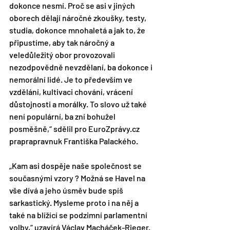
dokonce nesmí. Proč se asi v jiných 
oborech dělají náročné zkoušky, testy, 
studia, dokonce mnohaletá a jak to, že 
připustíme, aby tak náročný a 
veledůležitý obor provozovali 
nezodpovědně nevzdělaní, ba dokonce i 
nemorální lidé. Je to především ve 
vzdělání, kultivaci chování, vrácení 
důstojnosti a morálky. To slovo už také 
není populární, ba zní bohužel 
posměšně,“ sdělil pro EuroZprávy.cz 
praprapravnuk Františka Palackého.
„Kam asi dospěje naše společnost se 
současnými vzory ? Možná se Havel na 
vše dívá a jeho úsměv bude spíš 
sarkastický. Mysleme proto i na něj a 
také na blížící se podzimní parlamentní 
volby,“ uzavírá Václav Macháček-Rieger.