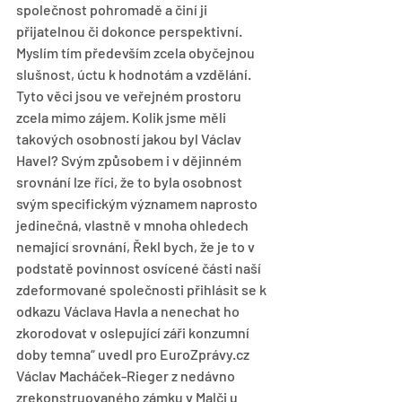
společnost pohromadě a činí ji 
přijatelnou či dokonce perspektivní. 
Myslím tím především zcela obyčejnou 
slušnost, úctu k hodnotám a vzdělání. 
Tyto věci jsou ve veřejném prostoru 
zcela mimo zájem. Kolik jsme měli 
takových osobností jakou byl Václav 
Havel? Svým způsobem i v dějinném 
srovnání lze říci, že to byla osobnost 
svým specifickým významem naprosto 
jedinečná, vlastně v mnoha ohledech 
nemající srovnání, Řekl bych, že je to v 
podstatě povinnost osvícené části naší 
zdeformované společnosti přihlásit se k 
odkazu Václava Havla a nenechat ho 
zkorodovat v oslepující záři konzumní 
doby temna“ uvedl pro EuroZprávy.cz 
Václav Macháček-Rieger z nedávno 
zrekonstruovaného zámku v Malči u 